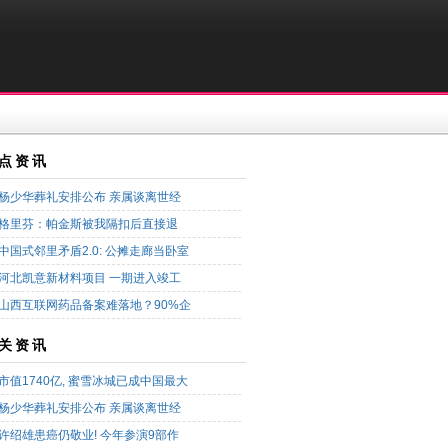
点资讯
杨少华葬礼安排公布 亲属谈离世经
格里芬：帕金斯被我隔扣后直接退
中国式邻里矛盾2.0: 公摊走廊当卧室
河北凯意新材料项目 一期进入竣工
山西互联网药品备案难落地？90%企
关资讯
市值1740亿, 蜜雪冰城已成中国最大
杨少华葬礼安排公布 亲属谈离世经
许绍雄患癌仍敬业! 今年参演9部作